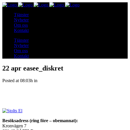
Tjänster
Nyheter
Om oss
Kontakt
Tjänster
Nyheter
Om oss
Kontakt
22 apr
easee_diskret
Posted at 08:03h
in
Besöksadress (ring före – obemannat):
Kronvägen 7