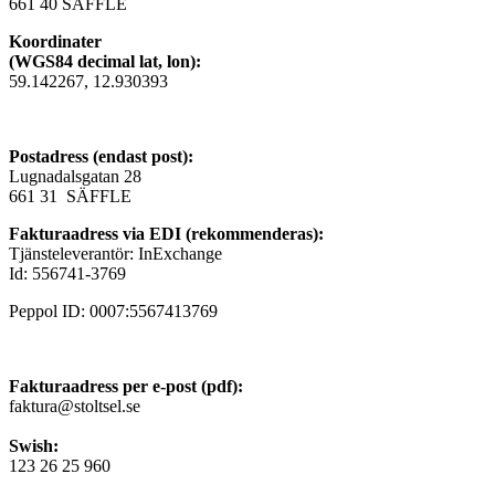
661 40 SÄFFLE
Koordinater
(WGS84 decimal lat, lon):
59.142267, 12.930393
Postadress (endast post):
Lugnadalsgatan 28
661 31 SÄFFLE
Fakturaadress via EDI (rekommenderas):
Tjänsteleverantör: InExchange
Id: 556741-3769
Peppol ID: 0007:5567413769
Fakturaadress per e-post (pdf):
faktura@stoltsel.se
Swish:
123 26 25 960