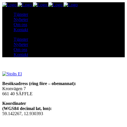
Tjänster
Nyheter
Om oss
Kontakt
Tjänster
Nyheter
Om oss
Kontakt
Besöksadress (ring före – obemannat):
Kronvägen 7
661 40 SÄFFLE
Koordinater
(WGS84 decimal lat, lon):
59.142267, 12.930393