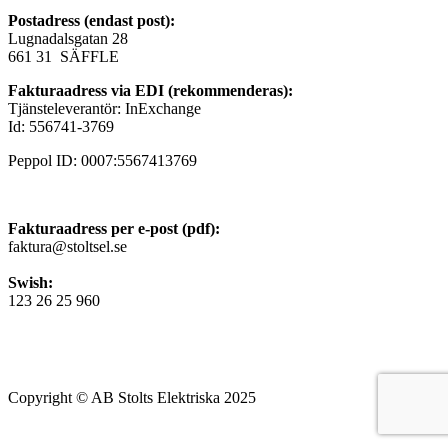
Postadress (endast post):
Lugnadalsgatan 28
661 31 SÄFFLE
Fakturaadress via EDI (rekommenderas):
Tjänsteleverantör: InExchange
Id: 556741-3769
Peppol ID: 0007:5567413769
Fakturaadress per e-post (pdf):
faktura@stoltsel.se
Swish:
123 26 25 960
Copyright © AB Stolts Elektriska 2025