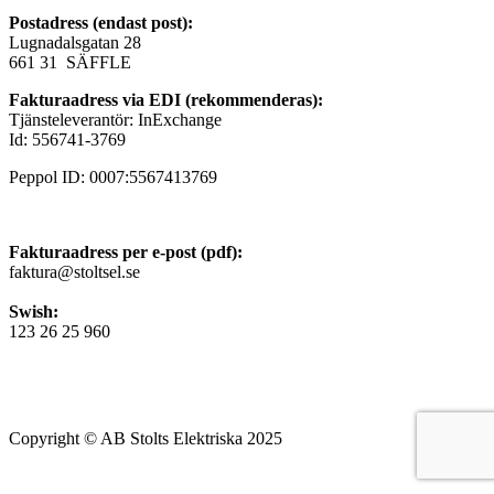
Postadress (endast post):
Lugnadalsgatan 28
661 31 SÄFFLE
Fakturaadress via EDI (rekommenderas):
Tjänsteleverantör: InExchange
Id: 556741-3769
Peppol ID: 0007:5567413769
Fakturaadress per e-post (pdf):
faktura@stoltsel.se
Swish:
123 26 25 960
Copyright © AB Stolts Elektriska 2025