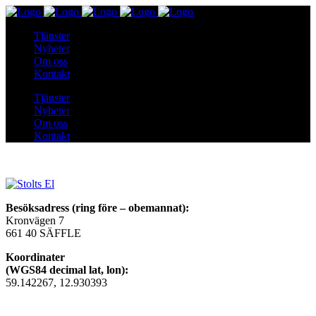
Tjänster
Nyheter
Om oss
Kontakt
Tjänster
Nyheter
Om oss
Kontakt
Besöksadress (ring före – obemannat):
Kronvägen 7
661 40 SÄFFLE
Koordinater
(WGS84 decimal lat, lon):
59.142267, 12.930393