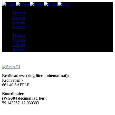
Tjänster
Nyheter
Om oss
Kontakt
Tjänster
Nyheter
Om oss
Kontakt
Besöksadress (ring före – obemannat):
Kronvägen 7
661 40 SÄFFLE
Koordinater
(WGS84 decimal lat, lon):
59.142267, 12.930393