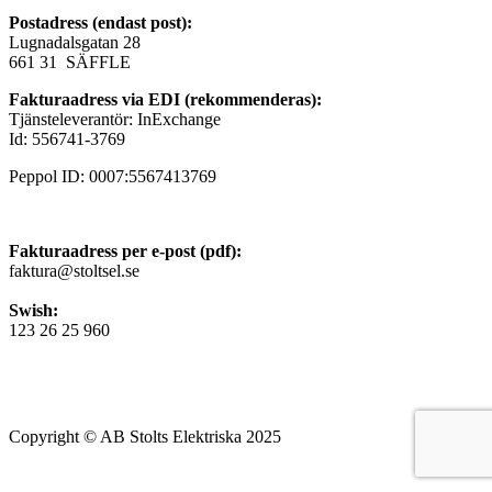
Postadress (endast post):
Lugnadalsgatan 28
661 31 SÄFFLE
Fakturaadress via EDI (rekommenderas):
Tjänsteleverantör: InExchange
Id: 556741-3769
Peppol ID: 0007:5567413769
Fakturaadress per e-post (pdf):
faktura@stoltsel.se
Swish:
123 26 25 960
Copyright © AB Stolts Elektriska 2025